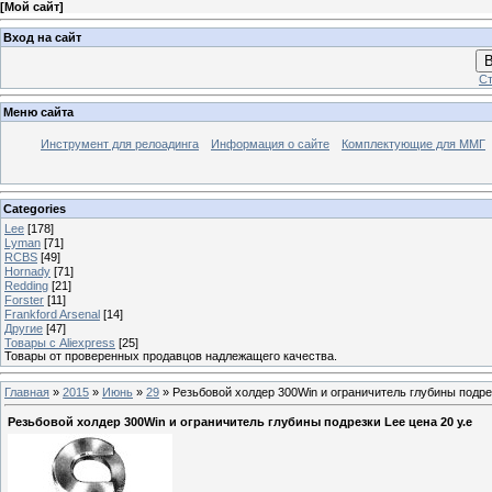
[
Мой сайт
]
Вход на сайт
В
Ст
Меню сайта
Инструмент для релоадинга
Информация о сайте
Комплектующие для ММГ
Categories
Lee
[178]
Lyman
[71]
RCBS
[49]
Hornady
[71]
Redding
[21]
Forster
[11]
Frankford Arsenal
[14]
Другие
[47]
Товары с Aliexpress
[25]
Товары от проверенных продавцов надлежащего качества.
Главная
»
2015
»
Июнь
»
29
» Резьбовой холдер 300Win и ограничитель глубины подрез
Резьбовой холдер 300Win и ограничитель глубины подрезки Lee цена 20 у.е