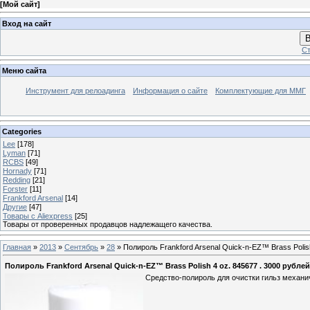
[
Мой сайт
]
Вход на сайт
В
Ст
Меню сайта
Инструмент для релоадинга
Информация о сайте
Комплектующие для ММГ
Categories
Lee
[178]
Lyman
[71]
RCBS
[49]
Hornady
[71]
Redding
[21]
Forster
[11]
Frankford Arsenal
[14]
Другие
[47]
Товары с Aliexpress
[25]
Товары от проверенных продавцов надлежащего качества.
Главная
»
2013
»
Сентябрь
»
28
» Полироль Frankford Arsenal Quick-n-EZ™ Brass Polish
Полироль Frankford Arsenal Quick-n-EZ™ Brass Polish 4 oz. 845677 . 3000 рублей
Средство-полироль для очистки гильз механ