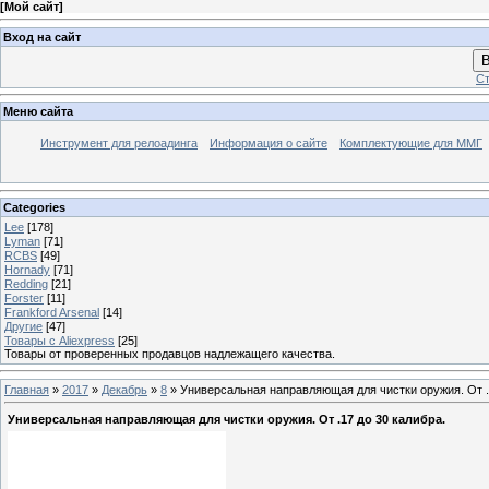
[
Мой сайт
]
Вход на сайт
В
Ст
Меню сайта
Инструмент для релоадинга
Информация о сайте
Комплектующие для ММГ
Categories
Lee
[178]
Lyman
[71]
RCBS
[49]
Hornady
[71]
Redding
[21]
Forster
[11]
Frankford Arsenal
[14]
Другие
[47]
Товары с Aliexpress
[25]
Товары от проверенных продавцов надлежащего качества.
Главная
»
2017
»
Декабрь
»
8
» Универсальная направляющая для чистки оружия. От .1
Универсальная направляющая для чистки оружия. От .17 до 30 калибра.