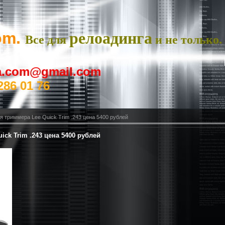
om.
релоадинга
Все для
и не только.
ya.com@gmail.com
286 01 76
я триммера Lee Quick Trim .243 цена 5400 рублей
ick Trim .243 цена 5400 рублей