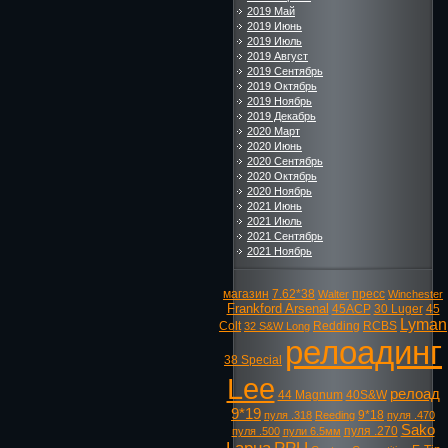
2019 Май
2019 Июнь
2019 Июль
2019 Август
2019 Сентябрь
2019 Октябрь
2019 Ноябрь
2019 Декабрь
2020 Март
2020 Июнь
2020 Сентябрь
2020 Октябрь
2020 Ноябрь
2021 Июнь
2021 Июль
2021 Сентябрь
2021 Ноябрь
магазин
7.62*38
пресс
Walter
Winchester
Frankford Arsenal
45ACP
30 Luger
45
Lyman
Colt
Redding
RCBS
32 S&W Long
релоадинг
38 Special
Lee
релоад
44 Magnum
40S&W
9*19
9*18
пуля .318
Reeding
пуля .470
Sako
пуля .270
пуля .500
пули 6.5мм