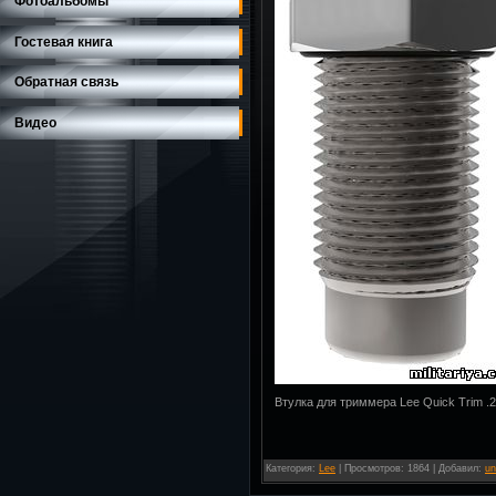
Фотоальбомы
Гостевая книга
Обратная связь
Видео
Втулка для триммера Lee Quick Trim .
Категория
:
Lee
|
Просмотров
: 1864 |
Добавил
:
un