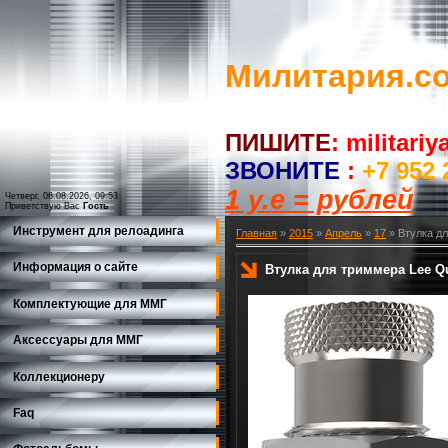
Милитария.c
ПИШИТЕ
:
militari
ЗВОНИТЕ
:
+7 952 
1 у.е = рублей
Четверг, 06.08.2026, 09:53
Приветствую Вас
Гость
Инструмент для релоадинга
Главная
»
2015
»
Апрель
»
17
» Втулка дл
Информация о сайте
Втулка для триммера Lee Qu
Комплектующие для ММГ
Аксессуары для ММГ
Коллекционеру
Faq