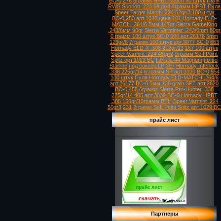
ВС-0.276
5грамм HPBT Match 50 штук
Пуля
RWS Scorion .224 69 gr/4
4грамм HPBT
Пуля
Speer Target Match .224 52gr/3
100 штук
ВС-0.253 арт.1036 цена 101
Hornady ELD-
MATCH .264/6
5мм 147gr
Sierra GameKing
.243/6мм 90gr
Sierra Varminter .243/6mm
80gr
0 грамм 100 штук ВС-0
506 арт.26176
5mm
123gr/8
7грамм 100 штук арт.3077 ВС-0
663
Hornady ELD-X .308 212gr/13
167 100 штук
Speer Varmint .224 45gr/2
9грамм Soft Point
Spitz арт.1023 ВС
Гильза 44 Magnum
пр-во
Starline
под боксер LP
397
Hornady Interlock
.338 225gr/14
6 грамм SP арт.3320 ВС-0
554
100 штук
Пуля Hornady ELD-MATCH .264/6
арт.26177
ВС-0
5мм 130 grain
SPT арт.2620
ВС-0
455
6грамм
Sierra Pro-Hunter .338
225gr/14
405
арт.3039 ВС-0
Hornady HPBT
.308 155gr/10грамм BTH
Speer Varmint .224
50gr3
231
2грамм Soft Point Spitz арт.1029 ВС
прайс лист
Партнеры