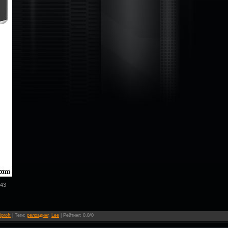
243
iproft
|
Теги
:
релоадинг
,
Lee
|
Рейтинг
:
0.0
/
0