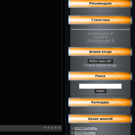
Рекомендуем
Статистика
Онлайн всего:
2
Гостей:
2
Пользователей:
0
форма входа
Войти через uID
Старая форма входа
Поиск
Календарь
Архив записей
2013 Сентябрь
2013 Октябрь