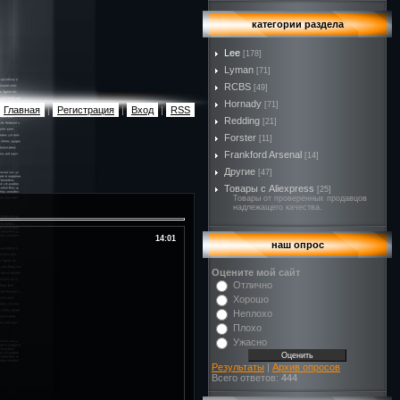
категории раздела
Lee
[178]
Lyman
[71]
RCBS
[49]
Hornady
[71]
Главная
|
Регистрация
|
Вход
|
RSS
Redding
[21]
Forster
[11]
Frankford Arsenal
[14]
Другие
[47]
Товары с Aliexpress
[25]
Товары от проверенных продавцов
надлежащего качества.
14:01
наш опрос
Оцените мой сайт
Отлично
Хорошо
Неплохо
Плохо
Ужасно
Результаты
|
Архив опросов
Всего ответов:
444