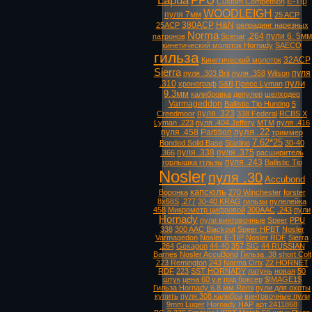
Lapua
PPU
E-Tip
Custom Competition
WOODLEIGH
пуля 7мм
25 ACP
380ACP
H&N
25ACP
релоадинг нарезных
Norma
.264
пули 6. 5мм
патронов
Scenar
кинетический молоток Hornady
SAECO
гильза
32ACP
Кинетический молоток
Sierra
пуля
пуля .303 Brit
пуля .358
Wilson
пули
.310
хронограф
S&B
Пресс Lyman
9.3мм
калибровка
депулер
шелходер
Varmageddon
Ballistic Tip Hunting
5
пуля .323
Creedmoor
338 Federal
RCBS X
Lyman .223
пуля .404 Jeffery
MTM
пуля .416
пуля .22
пуля .458
Partition
триммер
7.62*25
Bonded Solid Base
Starline
30-40
пуля .338
пуля .375
.366
расширитель
пуля .243
горлышка гтльзы
Ballistic Tip
Nosler
пуля .30
Accubond
капсюль
Воронка
270 Winchester
forster
8х68S
.277
30-40 KRAG
гильзы
пулелейка
458
Микрометр цифровой
300AAC
.243
пули
Hornady
пули винтовочные
Speer
PPU
338
300 AAC Blackout
Speer HPBT
Nosler
Varmagedon
Nosler E-TIP
Nosler RDF
Sierra
.264
Gexagon
44-40
357 SIG
44 RUSSIAN
Barnes
Nosler AccuBond
Гильза .38 short Colt
223 Remington
243
Norma Orix
22 HORNET
RDF
223
SST HORNADY
латунь
новая
50
штук
цена 60 у.е
под боксер
$IMAGE1$
Гильза Hornady 6.8 мм Remi
пули для охоты
купить
пуля 308 калибра
винтовочные пули
9mm Luger
Hornady HAP
арт.2411868