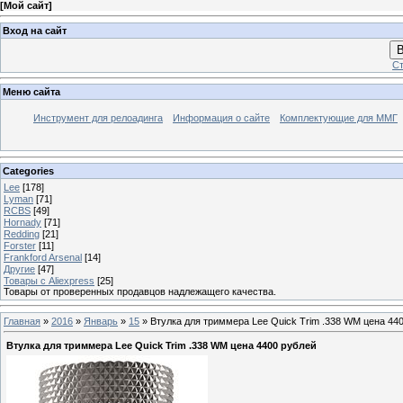
[
Мой сайт
]
Вход на сайт
В
Ст
Меню сайта
Инструмент для релоадинга
Информация о сайте
Комплектующие для ММГ
Categories
Lee
[178]
Lyman
[71]
RCBS
[49]
Hornady
[71]
Redding
[21]
Forster
[11]
Frankford Arsenal
[14]
Другие
[47]
Товары с Aliexpress
[25]
Товары от проверенных продавцов надлежащего качества.
Главная
»
2016
»
Январь
»
15
» Втулка для триммера Lee Quick Trim .338 WM цена 44
Втулка для триммера Lee Quick Trim .338 WM цена 4400 рублей