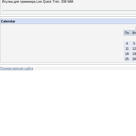
Втулка для триммера Lee Quick Trim .338 WM
Calendar
Пн
Вт
4
5
11
12
18
19
25
26
Полная версия сайта